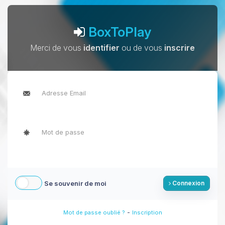
BoxToPlay
Merci de vous
identifier
ou de vous
inscrire
Se souvenir de moi
Connexion
-
Mot de passe oublié ?
Inscription