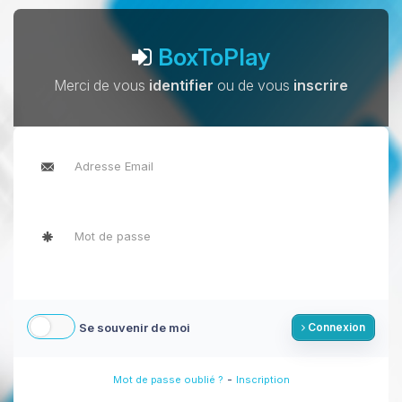
BoxToPlay
Merci de vous
identifier
ou de vous
inscrire
Se souvenir de moi
Connexion
-
Mot de passe oublié ?
Inscription