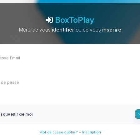
BoxToPlay
Merci de vous
identifier
ou de vous
inscrire
 souvenir de moi
-
Mot de passe oublié ?
Inscription