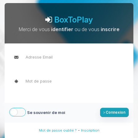
BoxToPlay
Merci de vous
identifier
ou de vous
inscrire
Se souvenir de moi
Connexion
-
Mot de passe oublié ?
Inscription