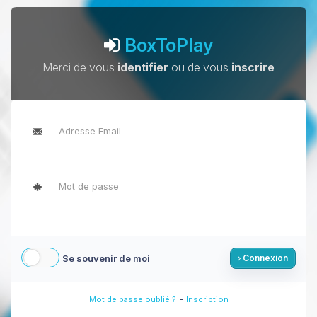
BoxToPlay
Merci de vous
identifier
ou de vous
inscrire
Se souvenir de moi
Connexion
-
Mot de passe oublié ?
Inscription