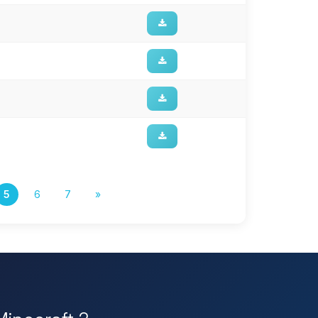
5
6
7
»