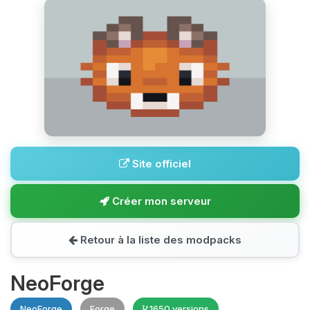
Site officiel
Créer mon serveur
Retour à la liste des modpacks
NeoForge
NeoForge
Forge
1650 versions