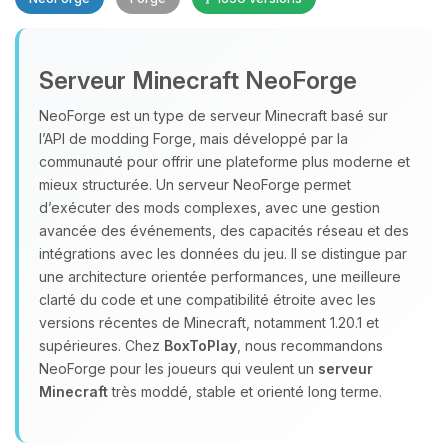
Serveur Minecraft NeoForge
NeoForge est un type de serveur Minecraft basé sur
l’API de modding Forge, mais développé par la
communauté pour offrir une plateforme plus moderne et
Youpi, enfin quelqu’un pour me
mieux structurée. Un serveur NeoForge permet
parler ! Moi c’est Choupy, ton petit
assistant BoxToPlay. Dis-moi ce dont
d’exécuter des mods complexes, avec une gestion
tu as besoin et je vais remuer mes
avancée des événements, des capacités réseau et des
petits circuits pour t’aider.
intégrations avec les données du jeu. Il se distingue par
une architecture orientée performances, une meilleure
08/08/2026 à 03:02
clarté du code et une compatibilité étroite avec les
versions récentes de Minecraft, notamment 1.20.1 et
supérieures. Chez
BoxToPlay
, nous recommandons
NeoForge pour les joueurs qui veulent un
serveur
Minecraft
très moddé, stable et orienté long terme.