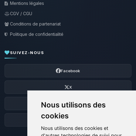
Mentions légales
CGV / CGU
Conditions de partenariat
Politique de confidentialité
SUIVEZ-NOUS
Facebook
X
Nous utilisons des
Discord
cookies
Forum
Nous utilisons des cookies et
d'autres technologies de suivi pour