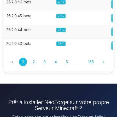
26.2.0.46-beta
26.2
26.2.0.45-beta
26.2
26.2.0.44-beta
26.2
26.2.0.43-beta
26.2
«
1
2
3
4
5
...
165
»
Prêt à installer NeoForge sur votre propre
Serveur Minecraft ?