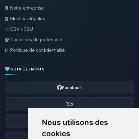
Notre entreprise
Mentions légales
CGV / CGU
Conditions de partenariat
Politique de confidentialité
SUIVEZ-NOUS
Facebook
X
Nous utilisons des
Discord
cookies
Forum