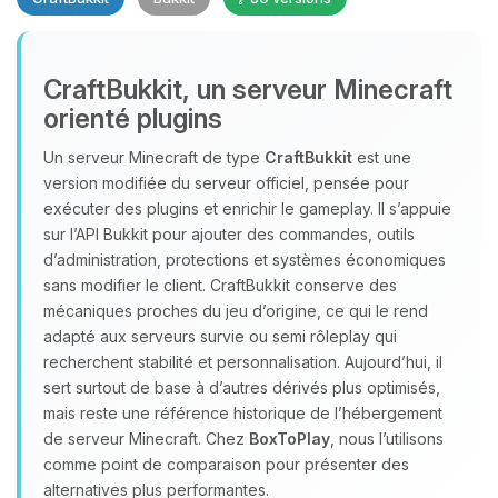
CraftBukkit, un serveur Minecraft
orienté plugins
Un serveur Minecraft de type
CraftBukkit
est une
version modifiée du serveur officiel, pensée pour
Youpi, enfin quelqu’un pour me
exécuter des plugins et enrichir le gameplay. Il s’appuie
parler ! Moi c’est Choupy, ton petit
sur l’API Bukkit pour ajouter des commandes, outils
assistant BoxToPlay. Dis-moi ce dont
d’administration, protections et systèmes économiques
tu as besoin et je vais remuer mes
sans modifier le client. CraftBukkit conserve des
petits circuits pour t’aider.
mécaniques proches du jeu d’origine, ce qui le rend
06/08/2026 à 03:32
adapté aux serveurs survie ou semi rôleplay qui
recherchent stabilité et personnalisation. Aujourd’hui, il
sert surtout de base à d’autres dérivés plus optimisés,
mais reste une référence historique de l’hébergement
de serveur Minecraft. Chez
BoxToPlay
, nous l’utilisons
comme point de comparaison pour présenter des
alternatives plus performantes.