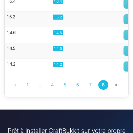
1.6.4
1.6.4
1.5.2
1.5.2
1.4.6
1.4.6
1.4.5
1.4.5
1.4.2
1.4.2
«
1
...
4
5
6
7
8
»
Prêt à installer CraftBukkit sur votre propre