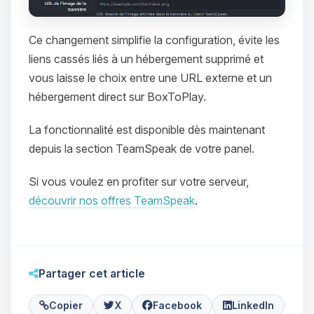
Ce changement simplifie la configuration, évite les
liens cassés liés à un hébergement supprimé et
vous laisse le choix entre une URL externe et un
hébergement direct sur BoxToPlay.
La fonctionnalité est disponible dès maintenant
Youpi, enfin quelqu’un pour me
depuis la section TeamSpeak de votre panel.
parler ! Moi c’est Choupy, ton petit
assistant BoxToPlay. Dis-moi ce dont
Si vous voulez en profiter sur votre serveur,
tu as besoin et je vais remuer mes
petits circuits pour t’aider.
découvrir nos offres TeamSpeak
.
06/08/2026 à 18:33
Partager cet article
Copier
X
Facebook
LinkedIn