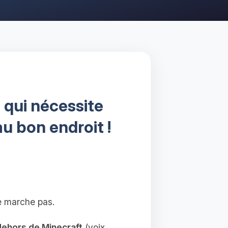
 qui nécessite
au bon endroit !
e marche pas.
dehors de Minecraft
(voix,