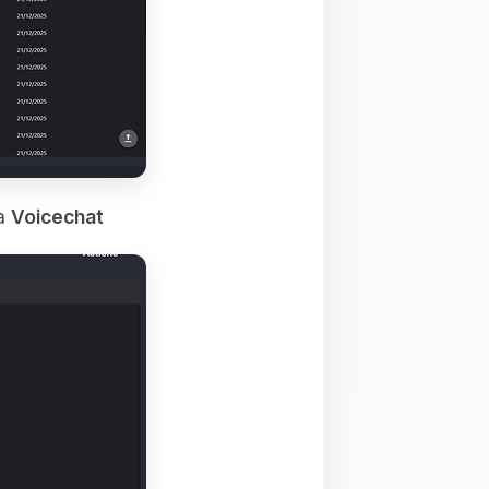
ra
Voicechat