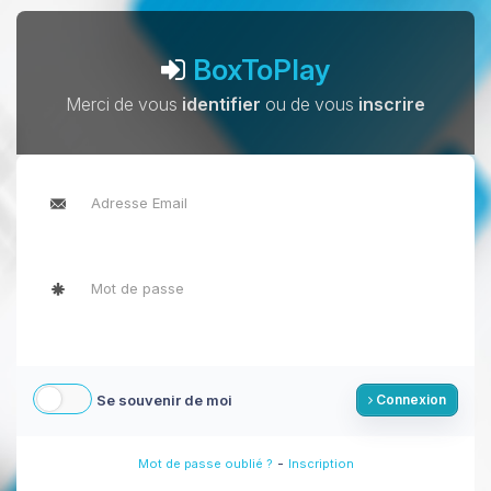
BoxToPlay
Merci de vous
identifier
ou de vous
inscrire
Se souvenir de moi
Connexion
-
Mot de passe oublié ?
Inscription