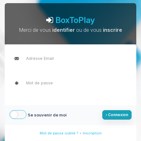
BoxToPlay
Merci de vous
identifier
ou de vous
inscrire
Se souvenir de moi
Connexion
-
Mot de passe oublié ?
Inscription