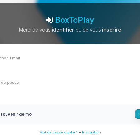
BoxToPlay
Merci de vous
identifier
ou de vous
inscrire
 souvenir de moi
-
Mot de passe oublié ?
Inscription