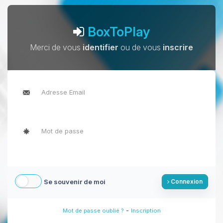
BoxToPlay
Merci de vous
identifier
ou de vous
inscrire
Se souvenir de moi
Connexion
-
Mot de passe oublié ?
Inscription