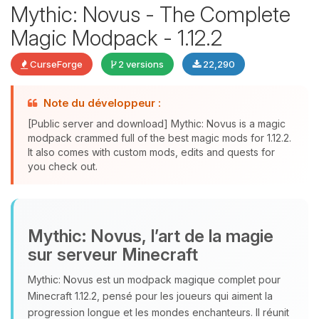
Mythic: Novus - The Complete
Magic Modpack - 1.12.2
CurseForge
2 versions
22,290
Youpi, enfin quelqu’un pour me
parler ! Moi c’est Choupy, ton petit
Note du développeur :
assistant BoxToPlay. Dis-moi ce dont
[Public server and download] Mythic: Novus is a magic
tu as besoin et je vais remuer mes
modpack crammed full of the best magic mods for 1.12.2.
petits circuits pour t’aider.
It also comes with custom mods, edits and quests for
you check out.
06/08/2026 à 06:11
Mythic: Novus, l’art de la magie
sur serveur Minecraft
Mythic: Novus est un modpack magique complet pour
Minecraft 1.12.2, pensé pour les joueurs qui aiment la
progression longue et les mondes enchanteurs. Il réunit