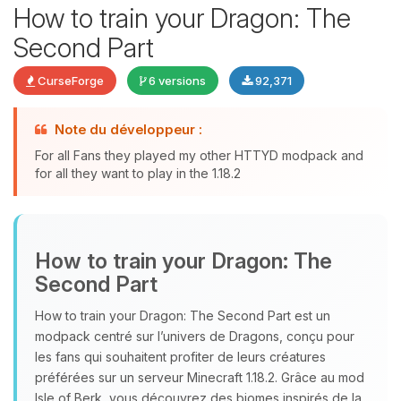
How to train your Dragon: The
Second Part
CurseForge
6 versions
92,371
Note du développeur :
Youpi, enfin quelqu’un pour me
For all Fans they played my other HTTYD modpack and
parler ! Moi c’est Choupy, ton petit
for all they want to play in the 1.18.2
assistant BoxToPlay. Dis-moi ce dont
tu as besoin et je vais remuer mes
petits circuits pour t’aider.
07/08/2026 à 12:11
How to train your Dragon: The
Second Part
How to train your Dragon: The Second Part est un
modpack centré sur l’univers de Dragons, conçu pour
les fans qui souhaitent profiter de leurs créatures
préférées sur un serveur Minecraft 1.18.2. Grâce au mod
Isle of Berk, vous découvrez des biomes inspirés de la