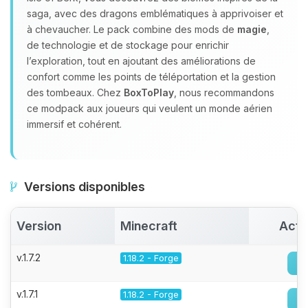
saga, avec des dragons emblématiques à apprivoiser et
à chevaucher. Le pack combine des mods de
magie
,
de technologie et de stockage pour enrichir
l’exploration, tout en ajoutant des améliorations de
confort comme les points de téléportation et la gestion
des tombeaux. Chez
BoxToPlay
, nous recommandons
ce modpack aux joueurs qui veulent un monde aérien
immersif et cohérent.
Versions disponibles
Version
Minecraft
Acti
v.1.7.2
1.18.2 - Forge
v.1.7.1
1.18.2 - Forge