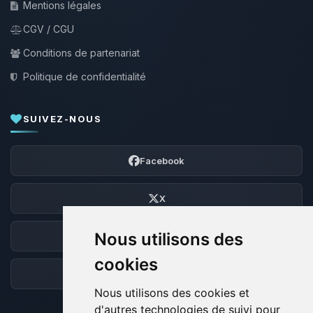
Mentions légales
CGV / CGU
Conditions de partenariat
Politique de confidentialité
SUIVEZ-NOUS
Facebook
X
Nous utilisons des
Discord
cookies
Forum
Nous utilisons des cookies et
d'autres technologies de suivi pour