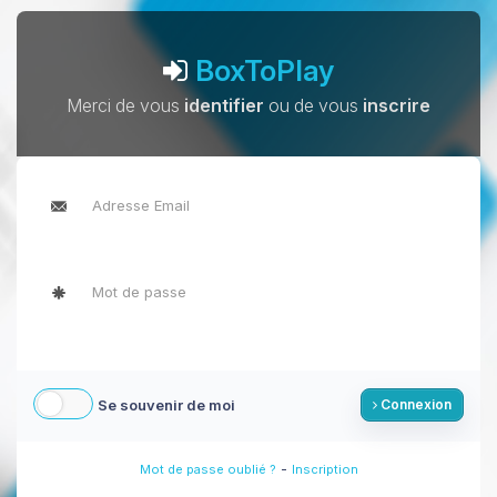
BoxToPlay
Merci de vous
identifier
ou de vous
inscrire
Se souvenir de moi
Connexion
-
Mot de passe oublié ?
Inscription