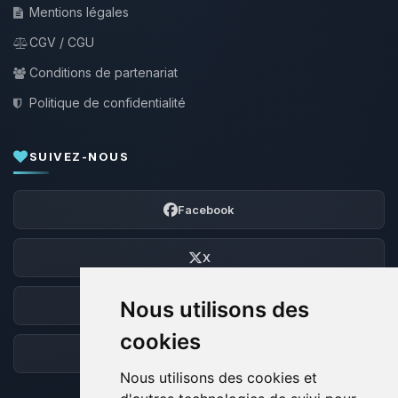
Mentions légales
CGV / CGU
Conditions de partenariat
Politique de confidentialité
SUIVEZ-NOUS
Facebook
X
Nous utilisons des
Discord
cookies
Forum
Nous utilisons des cookies et