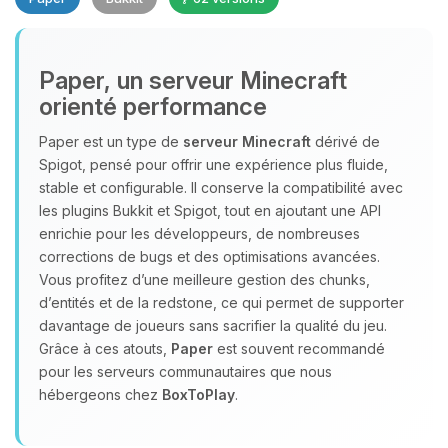
Paper, un serveur Minecraft
orienté performance
Paper est un type de
serveur Minecraft
dérivé de
Youpi, enfin quelqu’un pour me
Spigot, pensé pour offrir une expérience plus fluide,
parler ! Moi c’est Choupy, ton petit
stable et configurable. Il conserve la compatibilité avec
assistant BoxToPlay. Dis-moi ce dont
les plugins Bukkit et Spigot, tout en ajoutant une API
tu as besoin et je vais remuer mes
enrichie pour les développeurs, de nombreuses
petits circuits pour t’aider.
corrections de bugs et des optimisations avancées.
Vous profitez d’une meilleure gestion des chunks,
07/08/2026 à 12:07
d’entités et de la redstone, ce qui permet de supporter
davantage de joueurs sans sacrifier la qualité du jeu.
Grâce à ces atouts,
Paper
est souvent recommandé
pour les serveurs communautaires que nous
hébergeons chez
BoxToPlay
.