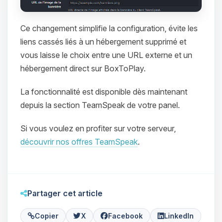
Ce changement simplifie la configuration, évite les
liens cassés liés à un hébergement supprimé et
vous laisse le choix entre une URL externe et un
hébergement direct sur BoxToPlay.
La fonctionnalité est disponible dès maintenant
Youpi, enfin quelqu’un pour me
depuis la section TeamSpeak de votre panel.
parler ! Moi c’est Choupy, ton petit
assistant BoxToPlay. Dis-moi ce dont
Si vous voulez en profiter sur votre serveur,
tu as besoin et je vais remuer mes
petits circuits pour t’aider.
découvrir nos offres TeamSpeak
.
08/08/2026 à 16:33
Partager cet article
Copier
X
Facebook
LinkedIn