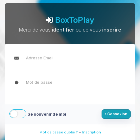
BoxToPlay
Merci de vous
identifier
ou de vous
inscrire
Se souvenir de moi
Connexion
-
Mot de passe oublié ?
Inscription