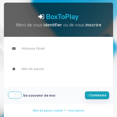
BoxToPlay
Merci de vous
identifier
ou de vous
inscrire
Se souvenir de moi
Connexion
-
Mot de passe oublié ?
Inscription