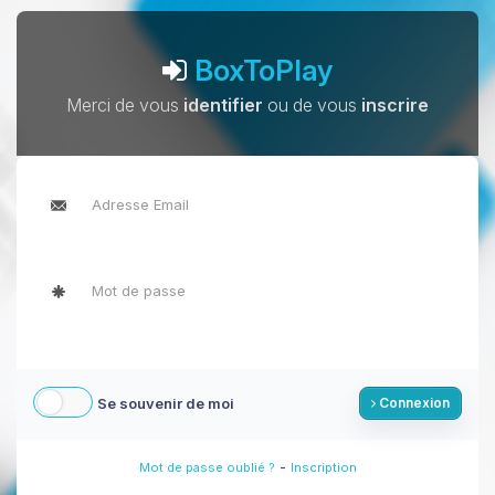
BoxToPlay
Merci de vous
identifier
ou de vous
inscrire
Se souvenir de moi
Connexion
-
Mot de passe oublié ?
Inscription