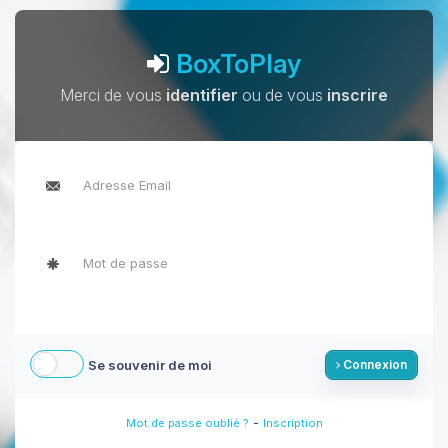
BoxToPlay
Merci de vous
identifier
ou de vous
inscrire
Se souvenir de moi
Connexion
-
Mot de passe oublié ?
Inscription