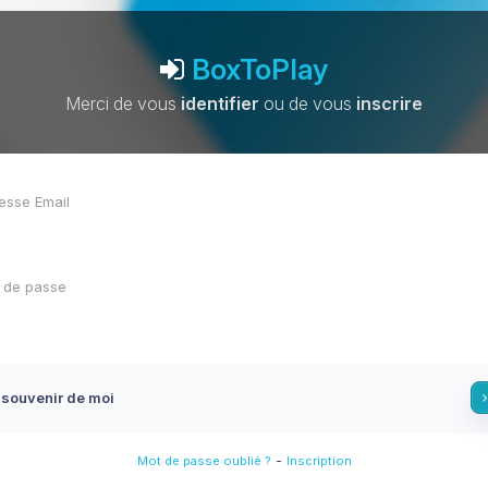
BoxToPlay
Merci de vous
identifier
ou de vous
inscrire
 souvenir de moi
-
Mot de passe oublié ?
Inscription