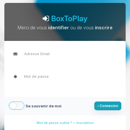
BoxToPlay
Merci de vous
identifier
ou de vous
inscrire
Se souvenir de moi
Connexion
-
Mot de passe oublié ?
Inscription