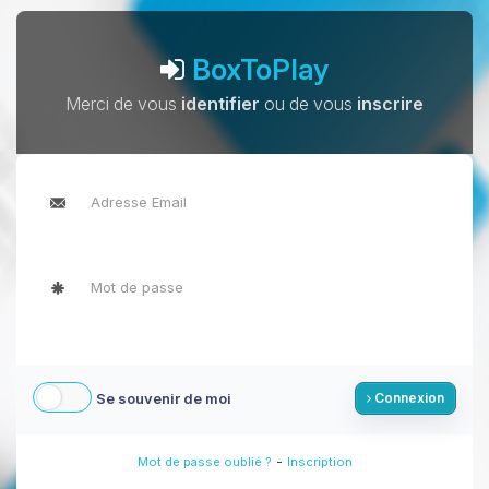
BoxToPlay
Merci de vous
identifier
ou de vous
inscrire
Se souvenir de moi
Connexion
-
Mot de passe oublié ?
Inscription