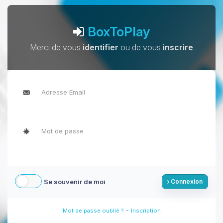
BoxToPlay
Merci de vous
identifier
ou de vous
inscrire
Se souvenir de moi
Connexion
-
Mot de passe oublié ?
Inscription