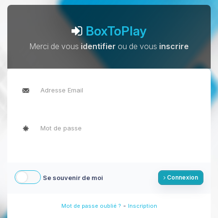
BoxToPlay
Merci de vous
identifier
ou de vous
inscrire
Se souvenir de moi
Connexion
-
Mot de passe oublié ?
Inscription