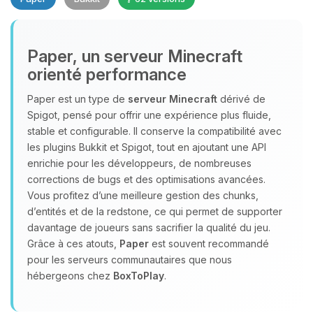
Paper, un serveur Minecraft
orienté performance
Paper est un type de
serveur Minecraft
dérivé de
Youpi, enfin quelqu’un pour me
Spigot, pensé pour offrir une expérience plus fluide,
parler ! Moi c’est Choupy, ton petit
stable et configurable. Il conserve la compatibilité avec
assistant BoxToPlay. Dis-moi ce dont
les plugins Bukkit et Spigot, tout en ajoutant une API
tu as besoin et je vais remuer mes
enrichie pour les développeurs, de nombreuses
petits circuits pour t’aider.
corrections de bugs et des optimisations avancées.
Vous profitez d’une meilleure gestion des chunks,
08/08/2026 à 13:24
d’entités et de la redstone, ce qui permet de supporter
davantage de joueurs sans sacrifier la qualité du jeu.
Grâce à ces atouts,
Paper
est souvent recommandé
pour les serveurs communautaires que nous
hébergeons chez
BoxToPlay
.