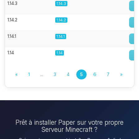
1.14.3
1.14.3
1.14.2
1.14.2
1.14.1
1.14.1
1.14
1.14
«
1
...
3
4
5
6
7
»
Prêt à installer Paper sur votre propre
Serveur Minecraft ?