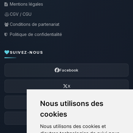
Mentions légales
CGV / CGU
Conditions de partenariat
Politique de confidentialité
SUIVEZ-NOUS
Facebook
X
Nous utilisons des
Discord
cookies
Forum
Nous utilisons des cookies et