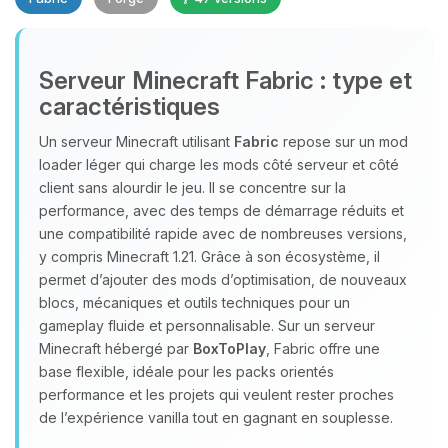
Serveur Minecraft Fabric : type et
caractéristiques
Youpi, enfin quelqu’un pour me
Un serveur Minecraft utilisant
Fabric
repose sur un mod
parler ! Moi c’est Choupy, ton petit
loader léger qui charge les mods côté serveur et côté
assistant BoxToPlay. Dis-moi ce dont
client sans alourdir le jeu. Il se concentre sur la
tu as besoin et je vais remuer mes
performance, avec des temps de démarrage réduits et
petits circuits pour t’aider.
une compatibilité rapide avec de nombreuses versions,
07/08/2026 à 18:00
y compris Minecraft 1.21. Grâce à son écosystème, il
permet d’ajouter des mods d’optimisation, de nouveaux
blocs, mécaniques et outils techniques pour un
gameplay fluide et personnalisable. Sur un serveur
Minecraft hébergé par
BoxToPlay
, Fabric offre une
base flexible, idéale pour les packs orientés
performance et les projets qui veulent rester proches
de l’expérience vanilla tout en gagnant en souplesse.