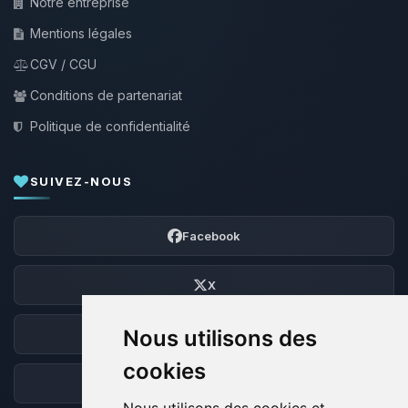
Notre entreprise
Mentions légales
CGV / CGU
Conditions de partenariat
Politique de confidentialité
SUIVEZ-NOUS
Facebook
X
Nous utilisons des
Discord
cookies
Forum