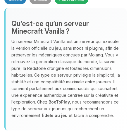
Qu’est‑ce qu’un serveur
Minecraft Vanilla ?
Un serveur Minecraft Vanilla est un serveur qui exécute
Youpi, enfin quelqu’un pour me
la version officielle du jeu, sans mods ni plugins, afin de
parler ! Moi c’est Choupy, ton petit
préserver les mécaniques conçues par Mojang. Vous y
assistant BoxToPlay. Dis-moi ce dont
retrouvez la génération classique du monde, la survie
tu as besoin et je vais remuer mes
pure, la Redstone d’origine et toutes les dimensions
petits circuits pour t’aider.
habituelles. Ce type de serveur privilégie la simplicité, la
stabilité et une compatibilité maximale entre joueurs. Il
06/08/2026 à 18:29
convient parfaitement aux communautés qui souhaitent
une expérience authentique centrée sur la créativité et
l’exploration. Chez
BoxToPlay
, nous recommandons ce
type de serveur aux joueurs qui recherchent un
environnement
fidèle au jeu
et facile à comprendre.