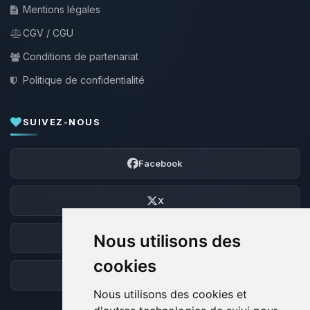
Mentions légales
CGV / CGU
Conditions de partenariat
Politique de confidentialité
SUIVEZ-NOUS
Facebook
X
Nous utilisons des
Discord
cookies
Forum
Nous utilisons des cookies et