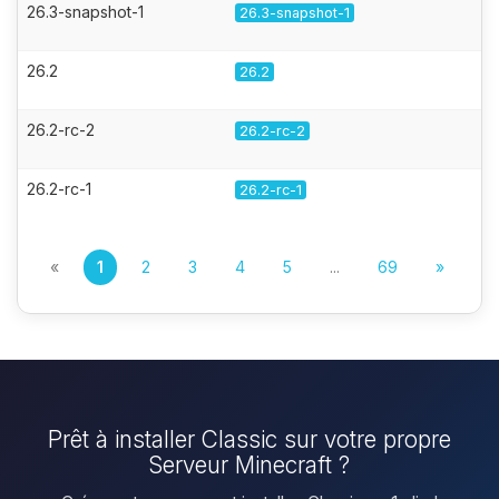
26.3-snapshot-1
26.3-snapshot-1
26.2
26.2
26.2-rc-2
26.2-rc-2
26.2-rc-1
26.2-rc-1
«
1
2
3
4
5
...
69
»
Prêt à installer Classic sur votre propre
Serveur Minecraft ?