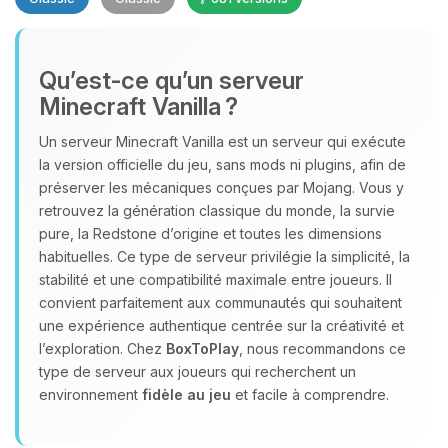
Qu’est‑ce qu’un serveur
Minecraft Vanilla ?
Un serveur Minecraft Vanilla est un serveur qui exécute
Youpi, enfin quelqu’un pour me
la version officielle du jeu, sans mods ni plugins, afin de
parler ! Moi c’est Choupy, ton petit
préserver les mécaniques conçues par Mojang. Vous y
assistant BoxToPlay. Dis-moi ce dont
retrouvez la génération classique du monde, la survie
tu as besoin et je vais remuer mes
pure, la Redstone d’origine et toutes les dimensions
petits circuits pour t’aider.
habituelles. Ce type de serveur privilégie la simplicité, la
stabilité et une compatibilité maximale entre joueurs. Il
06/08/2026 à 08:30
convient parfaitement aux communautés qui souhaitent
une expérience authentique centrée sur la créativité et
l’exploration. Chez
BoxToPlay
, nous recommandons ce
type de serveur aux joueurs qui recherchent un
environnement
fidèle au jeu
et facile à comprendre.