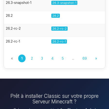
26.3-snapshot-1
26.3-snapshot-1
26.2
26.2
26.2-rc-2
26.2-rc-2
26.2-rc-1
26.2-rc-1
«
1
2
3
4
5
...
69
»
Prêt à installer Classic sur votre propre
Serveur Minecraft ?