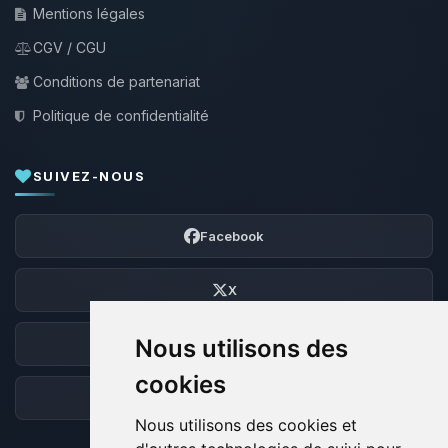
Mentions légales
CGV / CGU
Conditions de partenariat
Politique de confidentialité
SUIVEZ-NOUS
Facebook
X
Nous utilisons des
Discord
cookies
Forum
Nous utilisons des cookies et