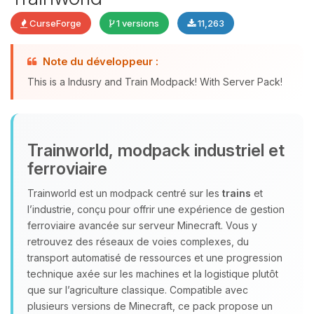
CurseForge
1 versions
11,263
Youpi, enfin quelqu’un pour me
Note du développeur :
parler ! Moi c’est Choupy, ton petit
assistant BoxToPlay. Dis-moi ce dont
This is a Indusry and Train Modpack! With Server Pack!
tu as besoin et je vais remuer mes
petits circuits pour t’aider.
08/08/2026 à 18:42
Trainworld, modpack industriel et
ferroviaire
Trainworld est un modpack centré sur les
trains
et
l’industrie, conçu pour offrir une expérience de gestion
ferroviaire avancée sur serveur Minecraft. Vous y
retrouvez des réseaux de voies complexes, du
transport automatisé de ressources et une progression
technique axée sur les machines et la logistique plutôt
que sur l’agriculture classique. Compatible avec
plusieurs versions de Minecraft, ce pack propose un