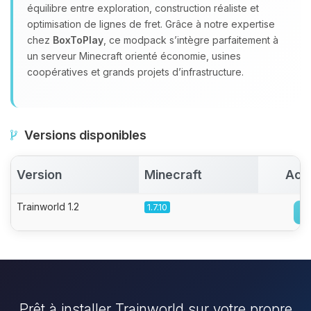
équilibre entre exploration, construction réaliste et
optimisation de lignes de fret. Grâce à notre expertise
chez
BoxToPlay
, ce modpack s’intègre parfaitement à
un serveur Minecraft orienté économie, usines
coopératives et grands projets d’infrastructure.
Versions disponibles
Version
Minecraft
Act
Trainworld 1.2
1.7.10
Prêt à installer Trainworld sur votre propre