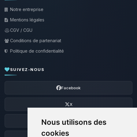
Notre entreprise
Mentions légales
CGV / CGU
Conditions de partenariat
Politique de confidentialité
SUIVEZ-NOUS
Facebook
X
Nous utilisons des
Discord
cookies