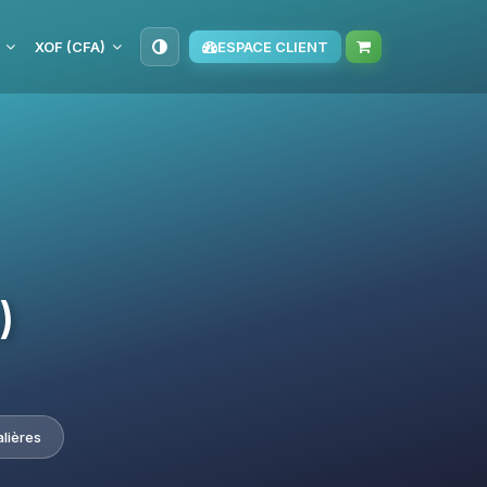
XOF (CFA)
ESPACE CLIENT
)
alières