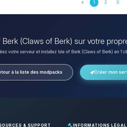
«
1
2
3
 of Berk (Claws of Berk) sur votre prop
éez votre serveur et installez Isle of Berk (Claws of Berk) en 1 cli
tour à la liste des modpacks
Créer mon ser
SOURCES & SUPPORT
INFORMATIONS LÉGAL