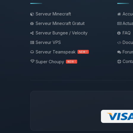
Serveur Minecraft
Accue
Serveur Minecraft Gratuit
Actua
Serveur Bungee / Velocity
FAQ
Serveur VPS
Docu
Serveur Teamspeak
Foru
NEW !
Conta
Super Choupy
NEW !