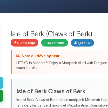
Isle of Berk (Claws of Berk)
CurseForge
43 versions
1,147,812
Note du développeur :
HTTYD in Minecraft! Enjoy a Modpack filled with Dragon
much more!...
Isle of Berk Claws of Berk
Isle of Berk Claws of Berk est un modpack Minecraft ins
fans de
vikings
, de dragons et d’exploration. Compatible