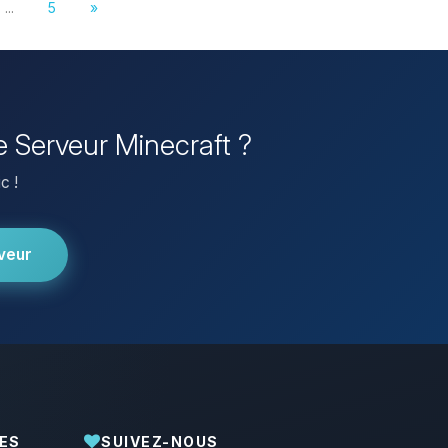
...
5
»
re Serveur Minecraft ?
c !
veur
ES
SUIVEZ-NOUS