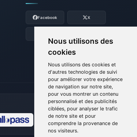
Youpi, enfin quelqu’un pour me parler !
Moi c’est Choupy, ton petit assistant
Facebook
X
BoxToPlay. Dis-moi ce dont tu as besoin
et je vais remuer mes petits circuits
pour t’aider.
Discord
Forum
Nous utilisons des
07/08/2026 à 06:45
cookies
Nous utilisons des cookies et
d'autres technologies de suivi
pour améliorer votre expérience
de navigation sur notre site,
pour vous montrer un contenu
personnalisé et des publicités
ciblées, pour analyser le trafic
de notre site et pour
comprendre la provenance de
🍪
nos visiteurs.