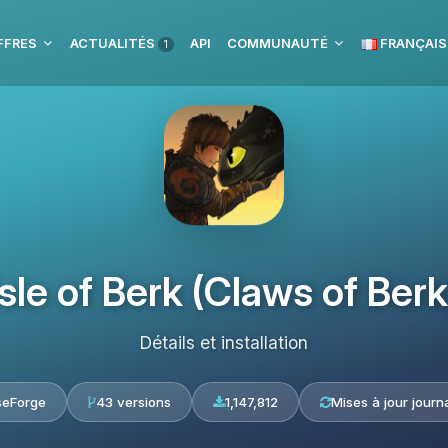
FFRES
ACTUALITÉS
API
COMMUNAUTÉ
FRANÇAIS
1
Isle of Berk (Claws of Berk
Détails et installation
seForge
43 versions
1,147,812
Mises à jour journ