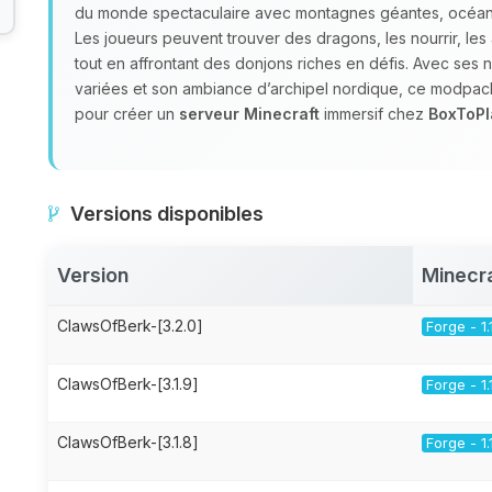
du monde spectaculaire avec montagnes géantes, océans 
Les joueurs peuvent trouver des dragons, les nourrir, les
tout en affrontant des donjons riches en défis. Avec ses 
variées et son ambiance d’archipel nordique, ce modpack
pour créer un
serveur Minecraft
immersif chez
BoxToPl
Versions disponibles
Version
Minecr
ClawsOfBerk-[3.2.0]
Forge - 1.
ClawsOfBerk-[3.1.9]
Forge - 1.
ClawsOfBerk-[3.1.8]
Forge - 1.