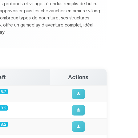
profonds et villages étendus remplis de butin.
 apprivoiser puis les chevaucher en armure viking
nombreux types de nourriture, ses structures
 offre un gameplay d’aventure complet, idéal
ay
.
aft
Actions
18.2
18.2
18.2