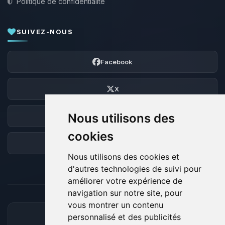
Politique de confidentialité
SUIVEZ-NOUS
Facebook
X
Nous utilisons des
Discord
cookies
Forum
Nous utilisons des cookies et
d'autres technologies de suivi pour
améliorer votre expérience de
navigation sur notre site, pour
vous montrer un contenu
personnalisé et des publicités
MOYENS DE PAIEMENT ACCEPTÉS