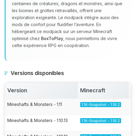
centaines de créatures, dragons et monstres, ainsi que
les biomes et grottes retravaillés, offrent une
exploration exigeante. Le modpack intègre aussi des
mods de confort pour fluidifier l’aventure. En
hébergeant ce modpack sur un serveur Minecraft
optimisé chez
BoxToPlay
, nous permettons de vivre
cette expérience RPG en coopération.
Versions disponibles
Version
Minecraft
A
Mineshafts & Monsters - 1.11
1.16-Snapshot - 1.16.2
Mineshafts & Monsters - 1.10.13
1.16-Snapshot - 1.16.2