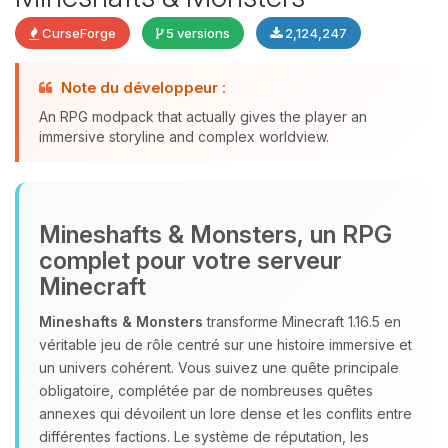
CurseForge
5 versions
2,124,247
Note du développeur :
An RPG modpack that actually gives the player an
Youpi, enfin quelqu’un pour me
immersive storyline and complex worldview.
parler ! Moi c’est Choupy, ton petit
assistant BoxToPlay. Dis-moi ce dont
tu as besoin et je vais remuer mes
petits circuits pour t’aider.
Mineshafts & Monsters, un RPG
complet pour votre serveur
06/08/2026 à 10:53
Minecraft
Mineshafts & Monsters
transforme Minecraft 1.16.5 en
véritable jeu de rôle centré sur une histoire immersive et
un univers cohérent. Vous suivez une quête principale
obligatoire, complétée par de nombreuses quêtes
annexes qui dévoilent un lore dense et les conflits entre
différentes factions. Le système de réputation, les