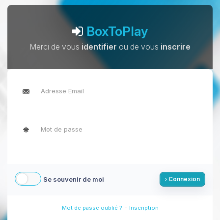
BoxToPlay
Merci de vous
identifier
ou de vous
inscrire
Se souvenir de moi
Connexion
-
Mot de passe oublié ?
Inscription