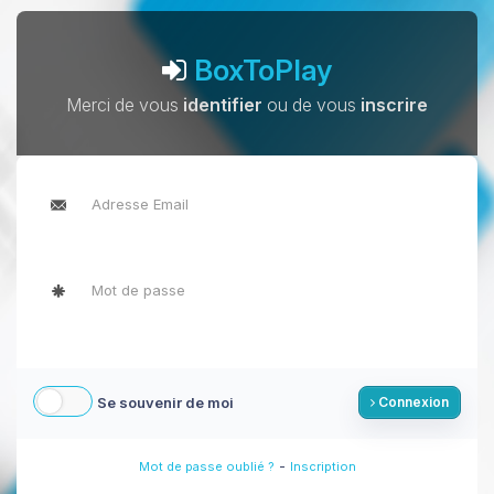
BoxToPlay
Merci de vous
identifier
ou de vous
inscrire
Se souvenir de moi
Connexion
-
Mot de passe oublié ?
Inscription