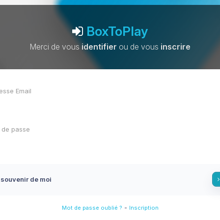
BoxToPlay
Merci de vous
identifier
ou de vous
inscrire
 souvenir de moi
-
Mot de passe oublié ?
Inscription