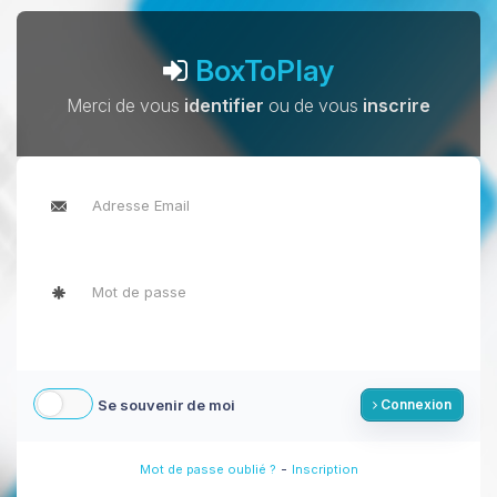
BoxToPlay
Merci de vous
identifier
ou de vous
inscrire
Se souvenir de moi
Connexion
-
Mot de passe oublié ?
Inscription