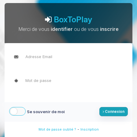
BoxToPlay
Merci de vous
identifier
ou de vous
inscrire
Se souvenir de moi
Connexion
-
Mot de passe oublié ?
Inscription