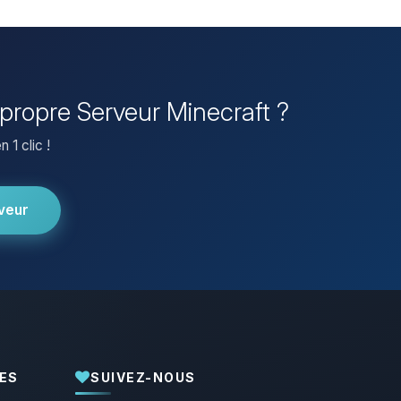
e propre Serveur Minecraft ?
 1 clic !
veur
ES
SUIVEZ-NOUS
Youpi, enfin quelqu’un pour me parler !