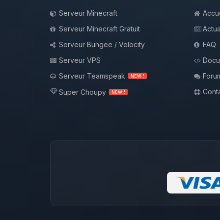
Serveur Minecraft
Accue
Serveur Minecraft Gratuit
Actua
Serveur Bungee / Velocity
FAQ
Serveur VPS
Docu
Serveur Teamspeak
Foru
NEW !
Conta
Super Choupy
NEW !