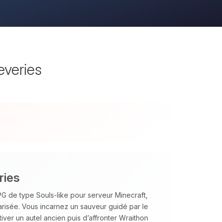
everies
ries
G de type Souls‑like pour serveur Minecraft,
risée. Vous incarnez un sauveur guidé par le
iver un autel ancien puis d’affronter Wraithon