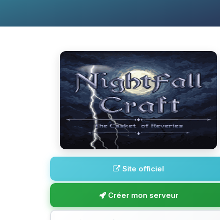
Site officiel
Créer mon serveur