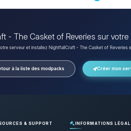
raft - The Casket of Reveries sur votr
tre serveur et installez NightfallCraft - The Casket of Reveries en
tour à la liste des modpacks
Créer mon ser
SOURCES & SUPPORT
INFORMATIONS LÉGAL