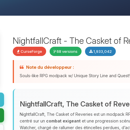
NightfallCraft - The Casket of R
CurseForge
68 versions
1,933,042
Note du développeur :
Souls-like RPG modpack w/ Unique Story Line and Quest!
NightfallCraft, The Casket of Reve
NightfallCraft, The Casket of Reveries est un modpack RP
centré sur un
combat exigeant
et une progression scéna
Watcher, chargé de rallumer des étincelles perdues, d’act