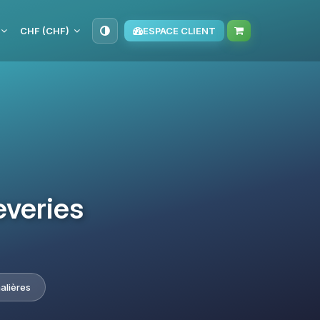
CHF (CHF)
ESPACE CLIENT
everies
alières