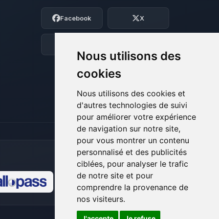
Moi c’est Choupy, ton petit assistant
Facebook
X
BoxToPlay. Dis-moi ce dont tu as besoin
et je vais remuer mes petits circuits
pour t’aider.
Discord
Forum
Nous utilisons des
07/08/2026 à 04:53
cookies
Nous utilisons des cookies et
d'autres technologies de suivi
pour améliorer votre expérience
de navigation sur notre site,
pour vous montrer un contenu
personnalisé et des publicités
ciblées, pour analyser le trafic
de notre site et pour
comprendre la provenance de
🍪
nos visiteurs.
J'accepte
Je refuse