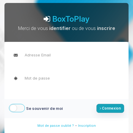
BoxToPlay
Merci de vous
identifier
ou de vous
inscrire
Se souvenir de moi
Connexion
-
Mot de passe oublié ?
Inscription