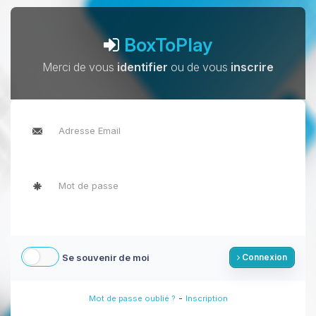
BoxToPlay
Merci de vous
identifier
ou de vous
inscrire
Se souvenir de moi
Connexion
-
Mot de passe oublié ?
Inscription