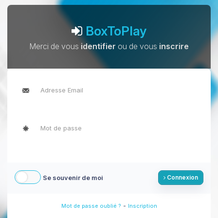
BoxToPlay
Merci de vous
identifier
ou de vous
inscrire
Se souvenir de moi
Connexion
-
Mot de passe oublié ?
Inscription