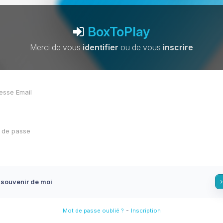
BoxToPlay
Merci de vous
identifier
ou de vous
inscrire
 souvenir de moi
-
Mot de passe oublié ?
Inscription