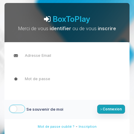
BoxToPlay
Merci de vous
identifier
ou de vous
inscrire
Se souvenir de moi
Connexion
-
Mot de passe oublié ?
Inscription