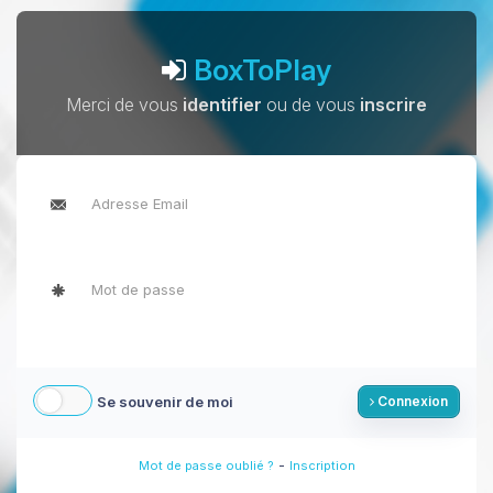
BoxToPlay
Merci de vous
identifier
ou de vous
inscrire
Se souvenir de moi
Connexion
-
Mot de passe oublié ?
Inscription