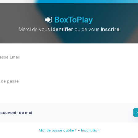
BoxToPlay
Merci de vous
identifier
ou de vous
inscrire
 souvenir de moi
-
Mot de passe oublié ?
Inscription