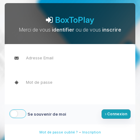
BoxToPlay
Merci de vous
identifier
ou de vous
inscrire
Se souvenir de moi
Connexion
-
Mot de passe oublié ?
Inscription